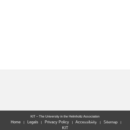
KIT – The University in the Helmholtz Association
last change: 2020-09-09
Home
Legals
Privacy Policy
Accessibility
Sitemap
KIT